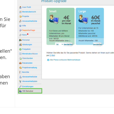
n Sie
für
ellen"
en.
haben
enen