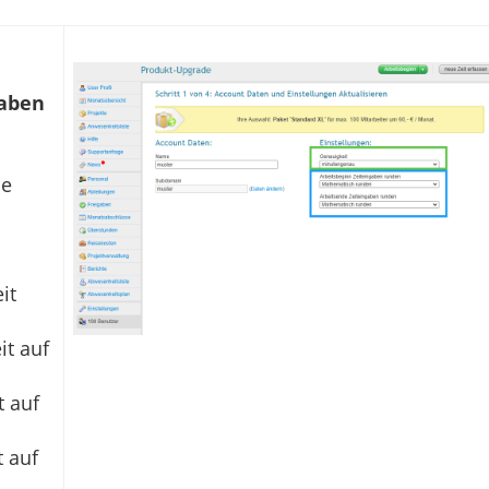
gaben
ie
it
it auf
t auf
t auf