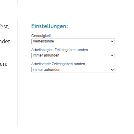
est,
ndet
en: