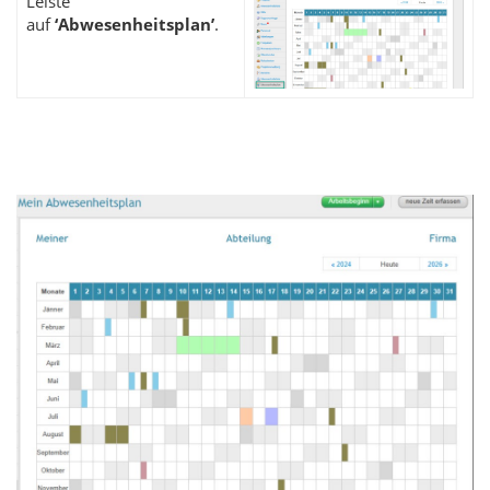
Leiste
auf
‘Abwesenheitsplan’
.